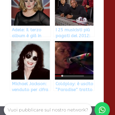
Adele: il terzo
I 25 musicisti più
album è già in
pagati del 2012:
lavorazione?
Dr Dre, Roger
Waters e Elton
John
Michael Jackson:
Coldplay: è uscito
venduto per cifra
“Paradise” tratto
record un suo
dal Live 2012
guanto
(VIDEO)
Vuoi pubblicare sul nostro network?