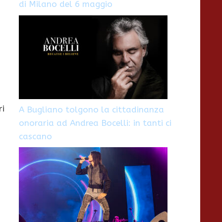
di Milano del 6 maggio
ri
A Bugliano tolgono la cittadinanza
onoraria ad Andrea Bocelli: in tanti ci
cascano