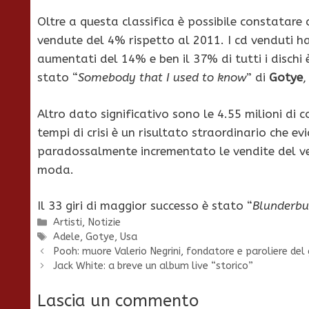
Oltre a questa classifica è possibile constatare
vendute del 4% rispetto al 2011. I cd venduti
aumentati del 14% e ben il 37% di tutti i dischi 
stato “
Somebody that I used to know
” di
Gotye
,
Altro dato significativo sono le 4.55 milioni di 
tempi di crisi è un risultato straordinario che e
paradossalmente incrementato le vendite del ve
moda.
Il 33 giri di maggior successo è stato “
Blunderbu
Categorie
Artisti
,
Notizie
Tag
Adele
,
Gotye
,
Usa
Pooh: muore Valerio Negrini, fondatore e paroliere del
Jack White: a breve un album live “storico”
Lascia un commento