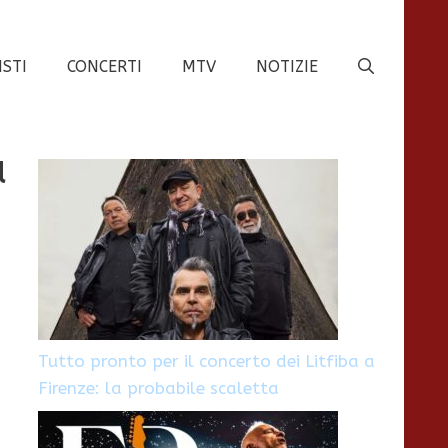
ISTI
CONCERTI
MTV
NOTIZIE
ù
Tutto pronto per il concerto dei Litfiba a
Firenze: la probabile scaletta