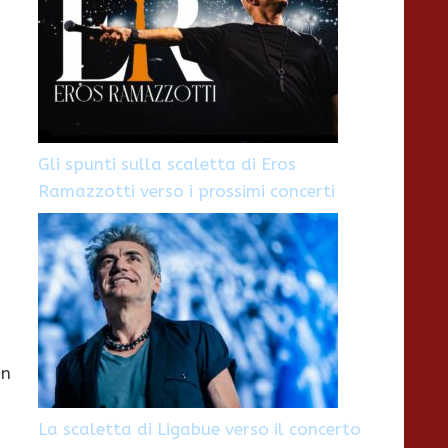
Gli spunti sulla scaletta di Eros
Ramazzotti verso i prossimi concerti
on
La scaletta di Ligabue verso il concerto