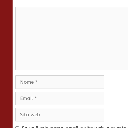
Commento
Nome
Email
Sito
web
Salva il mio nome, email e sito web in quest