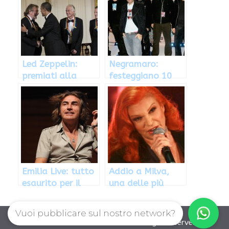
Led Zeppelin:
Negramaro:
premiati alla
festeggiano 10
Casa Bianca da
anni di musica con
Barack Obama
due live
Emilia Live: tutto
Addio a Milva,
esaurito per il
una delle più
concerto in favore
grandi cantanti
dei terremotati
della musica
Vuoi pubblicare sul nostro network?
italiana
Musica Attualissimo © 2026. All right reserverd.