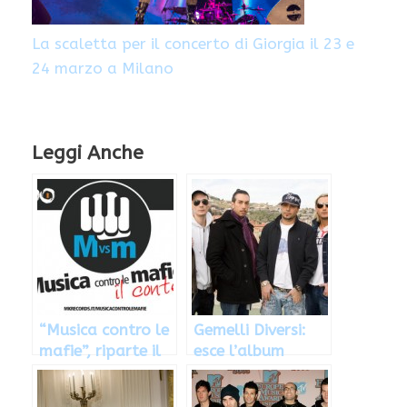
La scaletta per il concerto di Giorgia il 23 e
24 marzo a Milano
Leggi Anche
“Musica contro le
Gemelli Diversi:
mafie”, riparte il
esce l’album
contest aperto a
“Tutto da capo”
band e cantanti