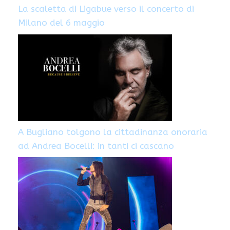
La scaletta di Ligabue verso il concerto di
Milano del 6 maggio
A Bugliano tolgono la cittadinanza onoraria
ad Andrea Bocelli: in tanti ci cascano