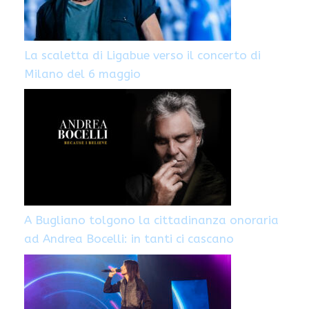
La scaletta di Ligabue verso il concerto di
Milano del 6 maggio
A Bugliano tolgono la cittadinanza onoraria
ad Andrea Bocelli: in tanti ci cascano