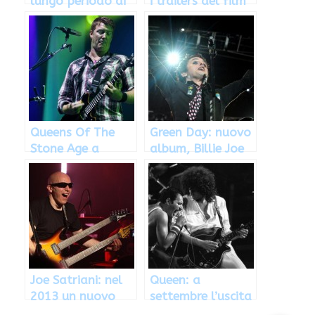
lungo periodo di
i trailers del film
pausa annunciato
sui Sound City
da Dave Grohl
Studios
Queens Of The
Green Day: nuovo
Stone Age a
album, Billie Joe
lavoro per il
intervistato da
nuovo disco
Rolling Stone
Joe Satriani: nel
Queen: a
2013 un nuovo
settembre l’uscita
album e un tour
di un film