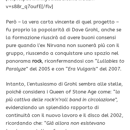
v=s88r_q7oufE[/flv]
Però – la vera carta vincente di quel progetto –
fu proprio la popolarità di Dave Grohl, anche se
la formazione riuscirà ad avere buoni consensi
pure quando l’ex Nirvana non suonerà più con il
gruppo, riuscendo a conquistare uno spazio nel
panorama
rock
, riconfermandosi con “
Lullabies to
Paralyze
” del 2005 e con “
Era Vulgaris
” del 2007.
Intanto, l’entusiasmo di Grohl sembra alle stelle,
poiché considera i Queen of Stone Age come: “
la
più cattiva delle rock’n’roll band in circolazione
”,
evidenziando un splendido rapporto di
continuità con il nuovo lavoro e il disco del 2002,
ricordando che: “
Già allora non esistevano