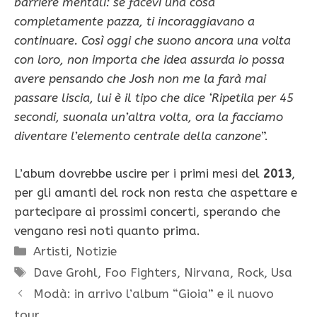
barriere mentali: se facevi una cosa
completamente pazza, ti incoraggiavano a
continuare. Così oggi che suono ancora una volta
con loro, non importa che idea assurda io possa
avere pensando che Josh non me la farà mai
passare liscia, lui è il tipo che dice ‘Ripetila per 45
secondi, suonala un’altra volta, ora la facciamo
diventare l’elemento centrale della canzone
”.
L’abum dovrebbe uscire per i primi mesi del
2013
,
per gli amanti del rock non resta che aspettare e
partecipare ai prossimi concerti, sperando che
vengano resi noti quanto prima.
Categorie
Artisti
,
Notizie
Tag
Dave Grohl
,
Foo Fighters
,
Nirvana
,
Rock
,
Usa
Modà: in arrivo l’album “Gioia” e il nuovo
tour