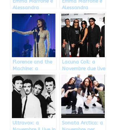
Emma Marrone e
Emma Marrone e
Alessandra
Alessandra
Amoroso:
Amoroso: a
concerto all’arena
settembre in
di Verona
concerto a Verona
Florence and the
Lacuna Coil: a
Machine: a
Novembre due live
Novembre il live
in Italia
al forum
d’Assago
Ultravox: a
Sonata Arctica: a
Novembre il live in
Novembre per