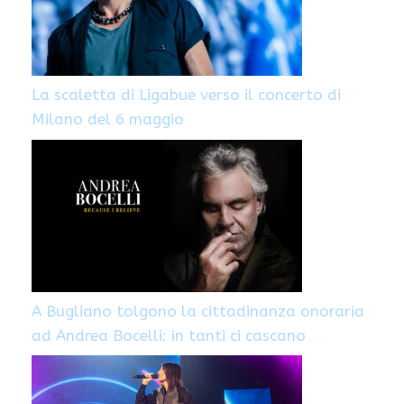
La scaletta di Ligabue verso il concerto di
Milano del 6 maggio
A Bugliano tolgono la cittadinanza onoraria
ad Andrea Bocelli: in tanti ci cascano