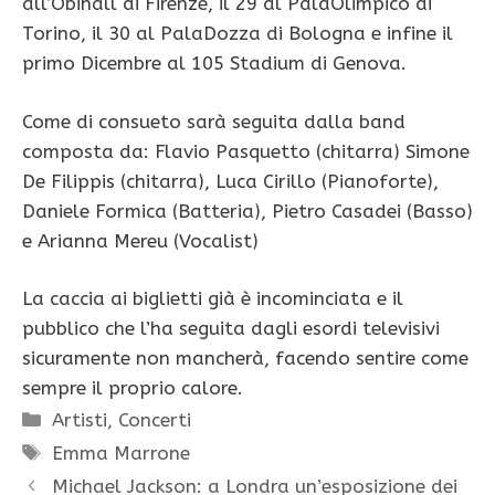
all’Obihall di Firenze, il 29 al PalaOlimpico di
Torino, il 30 al PalaDozza di Bologna e infine il
primo Dicembre al 105 Stadium di Genova.
Come di consueto sarà seguita dalla band
composta da: Flavio Pasquetto (chitarra) Simone
De Filippis (chitarra), Luca Cirillo (Pianoforte),
Daniele Formica (Batteria), Pietro Casadei (Basso)
e Arianna Mereu (Vocalist)
La caccia ai biglietti già è incominciata e il
pubblico che l’ha seguita dagli esordi televisivi
sicuramente non mancherà, facendo sentire come
sempre il proprio calore.
Categorie
Artisti
,
Concerti
Tag
Emma Marrone
Michael Jackson: a Londra un’esposizione dei