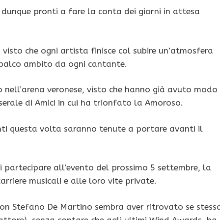
dunque pronti a fare la conta dei giorni in attesa
visto che ogni artista finisce col subire un’atmosfera
 palco ambito da ogni cantante.
io nell’arena veronese, visto che hanno già avuto modo
 serale di Amici in cui ha trionfato la Amoroso.
nti questa volta saranno tenute a portare avanti il
di partecipare all’evento del prossimo 5 settembre, la
riere musicali e alle loro vite private.
con Stefano De Martino sembra aver ritrovato se stess
ttore), senza contare che agli ultimi Wind Awards, ha