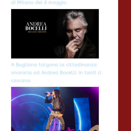
di Milano del 6 maggio
A Bugliano tolgono la cittadinanza
onoraria ad Andrea Bocelli: in tanti ci
cascano