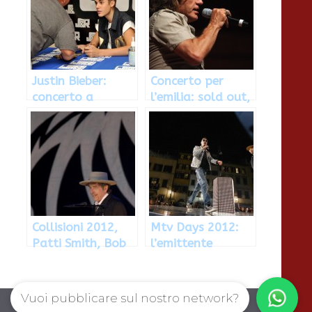
Justin Bieber:
Concerto per
concerto a
l’emilia: sold out,
Bologna a marzo,
incassati 2 milioni
prevendite dal 4
di euro
luglio
Collisioni 2012,
Mtv Days 2012:
Patti Smith, Bob
l’emittente
Dylan e
musicale strizza
Capossela in
l’occhio al futuro
concerto
Vuoi pubblicare sul nostro network?