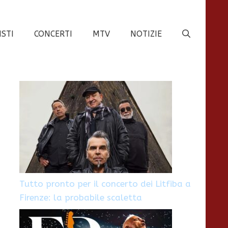
ISTI
CONCERTI
MTV
NOTIZIE
Tutto pronto per il concerto dei Litfiba a
Firenze: la probabile scaletta