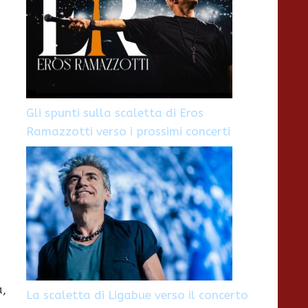
Gli spunti sulla scaletta di Eros
Ramazzotti verso i prossimi concerti
a,
La scaletta di Ligabue verso il concerto