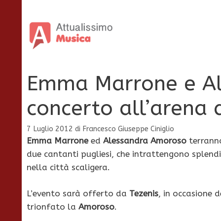
Vai
al
contenuto
Emma Marrone e Al
concerto all’arena 
7 Luglio 2012
di
Francesco Giuseppe Ciniglio
Emma Marrone
ed
Alessandra Amoroso
terranno
due cantanti pugliesi, che intrattengono splendi
nella città scaligera.
L’evento sarà offerto da
Tezenis
, in occasione d
trionfato la
Amoroso
.