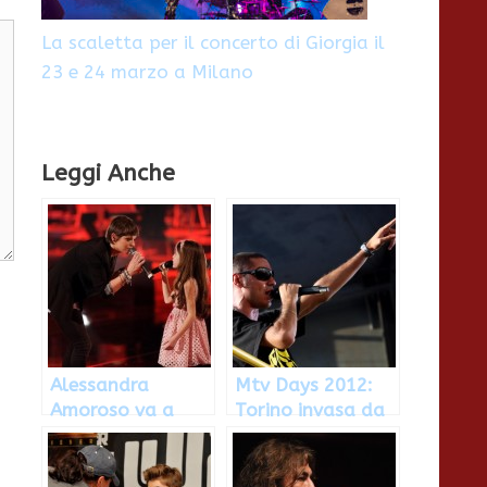
La scaletta per il concerto di Giorgia il
23 e 24 marzo a Milano
Leggi Anche
Alessandra
Mtv Days 2012:
Amoroso va a
Torino invasa da
vivere a New York,
100.000
Foto
spettatori