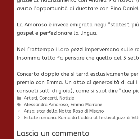
avuto l’opportunità di duettare con Pino Daniel
La Amoroso è invece emigrata negli “states”, più
gospel e perfezionare la lingua.
Nel frattempo i loro pezzi imperversano sulle radi
Insomma tutto fa pensare che quello del 5 sett
Concerto doppio che si terrà esclusivamente per
premio con Emma. Un atto di generosità di cui i
consueti salti di gioia), come si suol dire “due p
Categorie
Artisti
,
Concerti
,
Notizie
Tag
Alessandra Amoroso
,
Emma Marrone
Arisa: star della Notte Rosa di Misano
Estate romana: Roma dà l’addio al festival jazz di Vi
Lascia un commento