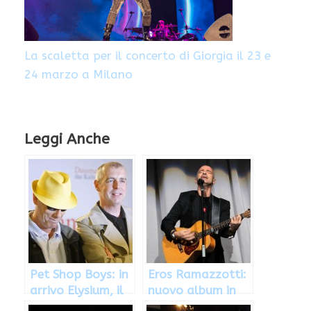
La scaletta per il concerto di Giorgia il 23 e
24 marzo a Milano
Leggi Anche
Pet Shop Boys: in
Eros Ramazzotti:
arrivo Elysium, il
nuovo album in
nuovo album
arrivo