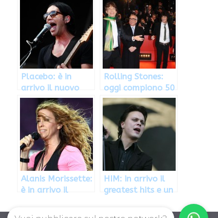
Placebo: è in
Rolling Stones:
arrivo il nuovo
oggi compiono 50
album
anni: album e
concerto in
arrivo?
Alanis Morissette:
HIM: in arrivo il
è in arrivo il
greatest hits e un
nuovo disco
nuovo disco nel
2013