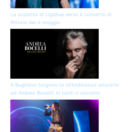
La scaletta di Ligabue verso il concerto di
Milano del 6 maggio
A Bugliano tolgono la cittadinanza onoraria
ad Andrea Bocelli: in tanti ci cascano