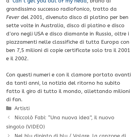
a
Can’t get you out of my head
, brano di
grandissimo successo radiofonico, tratto da
Fever
del 2001, divenuto disco di platino per ben
sette volte in Australia, disco di platino e disco
d’oro negli USA e disco diamante in Russia, oltre i
piazzamenti nelle classifiche di tutta Europa con
ben 7,5 milioni di copie certificate solo tra il 2001
e il 2002.
Con questi numeri e con il clamore portato avanti
da tanti anni, la notizia del ritorno ha subito
fatto il giro di tutto il mondo, allettando milioni
di fan.
Categorie
Artisti
Niccolò Fabi: “Una nuova idea”, il nuovo
singolo (VIDEO)
Nel blu dipinto di blu / Volare, la canzone di