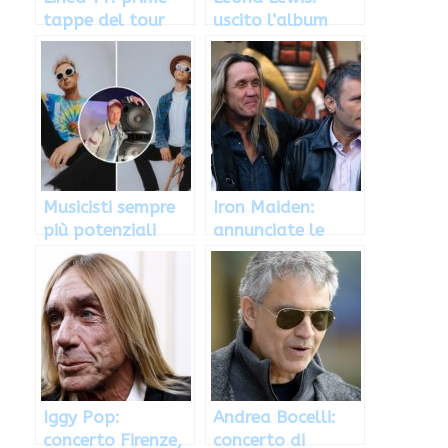
tappe del tour
uscito l’album
2013
“Glassheart” e le
prime date del
tour
Musicisti sempre
Iron Maiden:
più potenziali
annunciate le
vittime di hacker
prime date del
ad inizio 2025
prossimo tour
2013
Iggy Pop:
Andrea Bocelli:
concerto Firenze,
concerto di