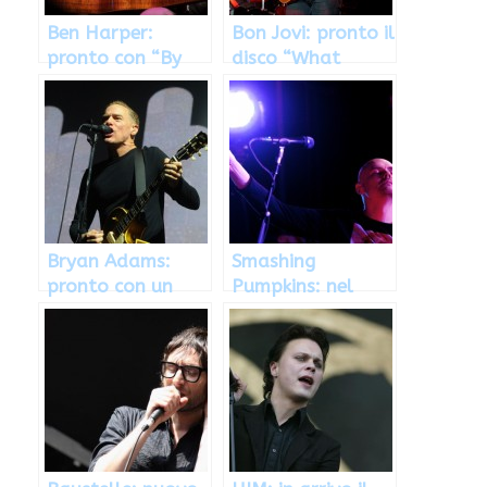
Ben Harper:
Bon Jovi: pronto il
pronto con “By
disco “What
my side” e un tour
About Now” per il
in acustico
2013
Bryan Adams:
Smashing
pronto con un
Pumpkins: nel
disco e un libro di
2013 il decimo
fotografie
album studio