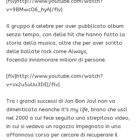
[flv]http://www.youtube.com/watch?
v=9BMwcO6_hyA[/flv]
Il gruppo è celebre per aver pubblicato album
senza tempo, con delle hit che hanno fatto la
storia della musica, oltre che per aver scritto
delle ballate rock come
Always,
facendo innamorare milioni di persone.
[flv]http://www.youtube.com/watch?
v=vx2u5uUu3DE[/flv]
Tra i grandi successi di Jon Bon Jovi non va
dimenticata neanche
It’s my life
, brano che uscì
nel 2000 a cui fece seguito uno strepitoso video,
in cui si vedeva un ragazzo impegnato in una
affannosa corsa per cercare di recuperare il