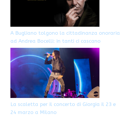
A Bugliano tolgono la cittadinanza onoraria
ad Andrea Bocelli: in tanti ci cascano
La scaletta per il concerto di Giorgia il 23 e
24 marzo a Milano