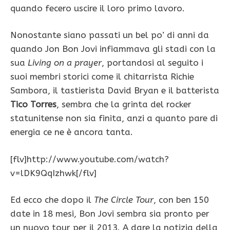
quando fecero uscire il loro primo lavoro.
Nonostante siano passati un bel po’ di anni da
quando Jon Bon Jovi infiammava gli stadi con la
sua
Living on a prayer
, portandosi al seguito i
suoi membri storici come il chitarrista Richie
Sambora, il tastierista David Bryan e il batterista
Tico Torres
, sembra che la grinta del rocker
statunitense non sia finita, anzi a quanto pare di
energia ce ne è ancora tanta.
[flv]http://www.youtube.com/watch?
v=lDK9QqIzhwk[/flv]
Ed ecco che dopo il
The Circle Tour
, con ben 150
date in 18 mesi, Bon Jovi sembra sia pronto per
un nuovo tour per il 2013. A dare la notizia della