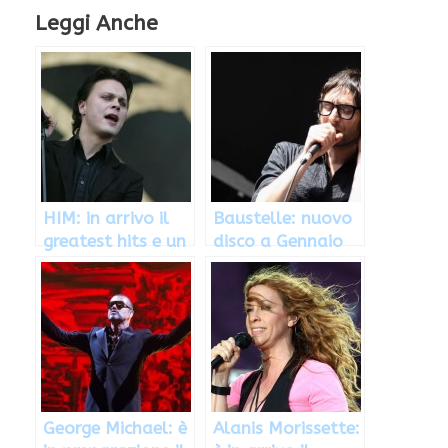
Leggi Anche
HIM: in arrivo il
Baustelle: nuovo
greatest hits e un
disco a Gennaio
nuovo disco nel
2013, Foto
2013
George Michael: è
Alanis Morissette: