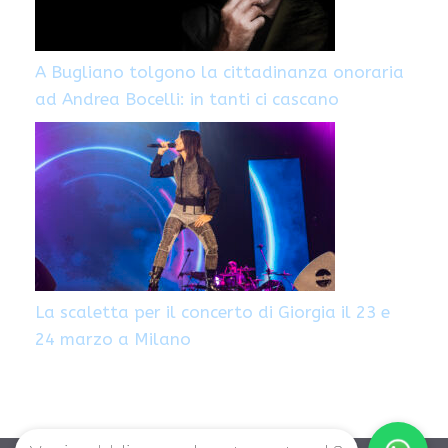
A Bugliano tolgono la cittadinanza onoraria
ad Andrea Bocelli: in tanti ci cascano
La scaletta per il concerto di Giorgia il 23 e
24 marzo a Milano