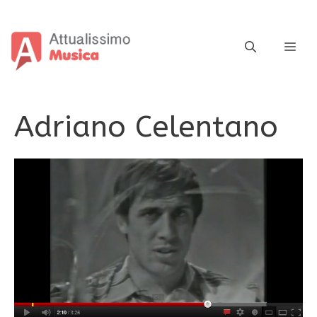
Vai
al
contenuto
ME
Adriano Celentano