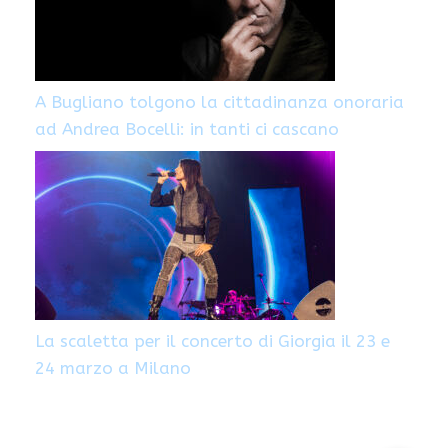
A Bugliano tolgono la cittadinanza onoraria
ad Andrea Bocelli: in tanti ci cascano
La scaletta per il concerto di Giorgia il 23 e
24 marzo a Milano