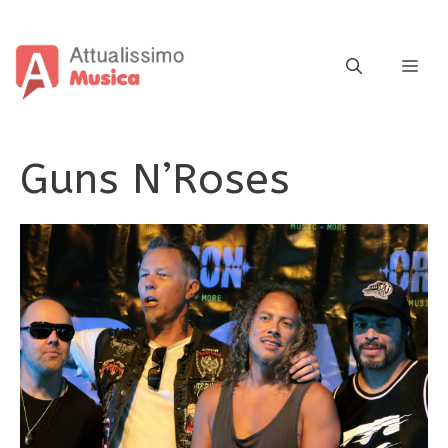
Vai
al
contenuto
ME
Guns N’Roses