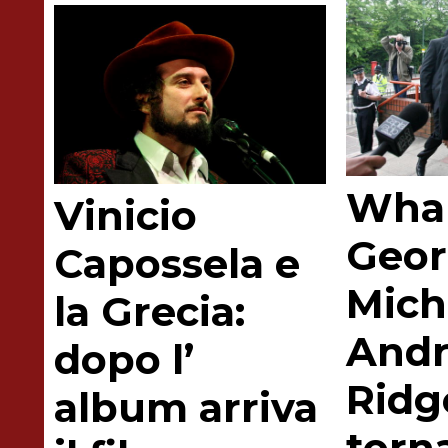
Wha
Vinicio
Geo
Capossela e
Mich
la Grecia:
And
dopo l’
Ridg
album arriva
torn