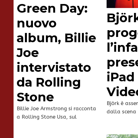
Green Day:
Björk
nuovo
prog
album, Billie
l’inf
Joe
pres
intervistato
iPad
da Rolling
Vide
Stone
Björk è asse
Billie Joe Armstrong si racconta
dalla scena 
a Rolling Stone Usa, sul