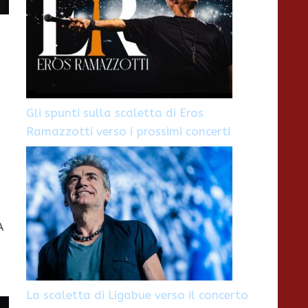
l
Gli spunti sulla scaletta di Eros
Ramazzotti verso i prossimi concerti
A
La scaletta di Ligabue verso il concerto