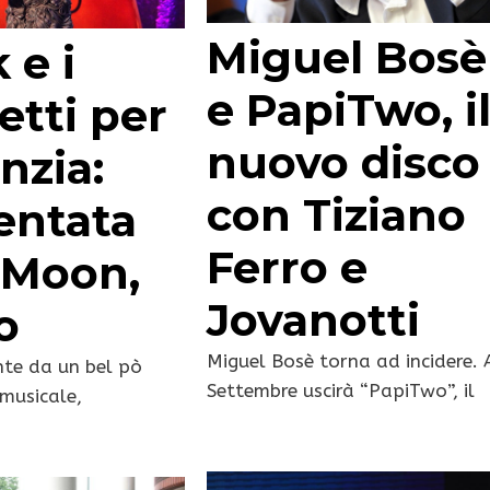
Miguel Bosè
 e i
e PapiTwo, i
etti per
nuovo disco
anzia:
con Tiziano
entata
Ferro e
 Moon,
Jovanotti
o
Miguel Bosè torna ad incidere. 
nte da un bel pò
Settembre uscirà “PapiTwo”, il
musicale,