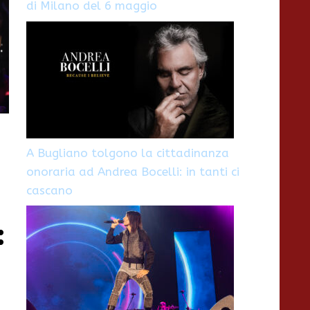
di Milano del 6 maggio
A Bugliano tolgono la cittadinanza
onoraria ad Andrea Bocelli: in tanti ci
cascano
: