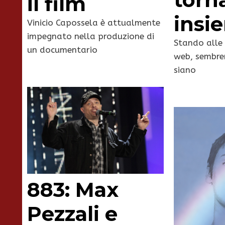
il film
insi
Vinicio Capossela è attualmente
impegnato nella produzione di
Stando alle 
un documentario
web, sembre
siano
883: Max
Pezzali e