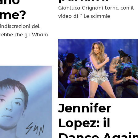
Gianluca Grignani torna con il
eme?
video di ” Le scimmie
indiscrezioni del
rebbe che gli Wham
Jennifer
Lopez: il
Dance Agai