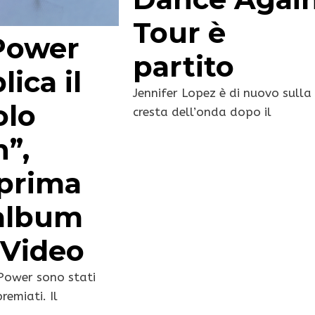
Tour è
Power
partito
ica il
Jennifer Lopez è di nuovo sulla
olo
cresta dell’onda dopo il
n”,
prima
’album
 Video
 Power sono stati
remiati. Il