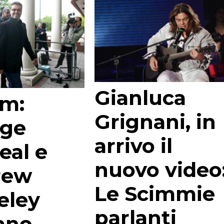
Gianluca
m:
Grignani, in
rge
arrivo il
eal e
nuovo video
rew
Le Scimmie
eley
parlanti
ano