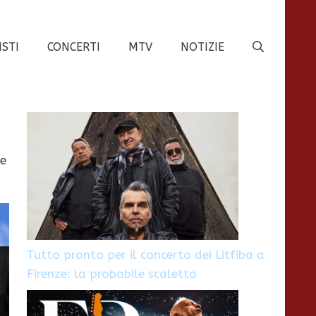
ISTI
CONCERTI
MTV
NOTIZIE
 e
Tutto pronto per il concerto dei Litfiba a
Firenze: la probabile scaletta